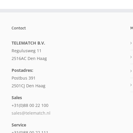
Contact
M
TELEMATCH B.V.
Regulusweg 11
2516AC Den Haag
Postadres:
Postbus 391
2501CJ Den Haag
Sales
+31(0)88 00 22 100
sales@telematch.nl
Service
+31(0)88 00 22 111