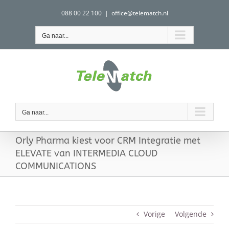
Ga
088 00 22 100
|
office@telematch.nl
naar
inhoud
Ga naar...
Ga naar...
Orly Pharma kiest voor CRM Integratie met
ELEVATE van INTERMEDIA CLOUD
COMMUNICATIONS
Vorige
Volgende