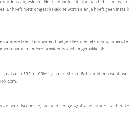
k worden aangesloten. Het telefoontoestel kan aan iedere netwerk
e. Er hoeft niets omgeschakeld te worden en je hoeft geen instell
 een andere telecomprovider, hoef je alleen de telefoonnummers t
tappen naar een andere provider is snel en gemakkelijk.
n, zoals een ERP- of CRM-systeem. Klik-en-Bel vanuit een webbased
robleem.
VoIP bedrijfscentrale, niet aan een geografische locatie. Dat betek