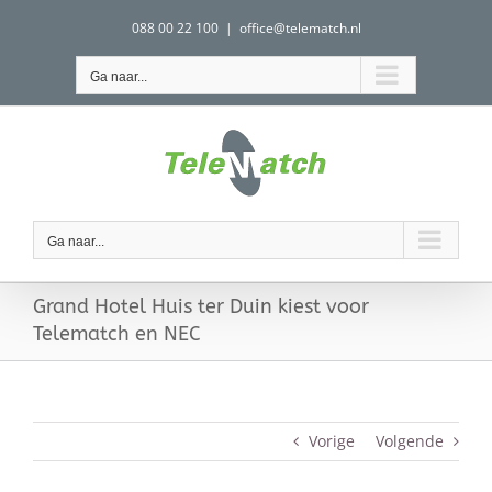
Ga
088 00 22 100
|
office@telematch.nl
naar
inhoud
Ga naar...
Ga naar...
Grand Hotel Huis ter Duin kiest voor
Telematch en NEC
Vorige
Volgende