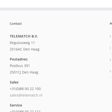
Contact
M
TELEMATCH B.V.
Regulusweg 11
2516AC Den Haag
Postadres:
Postbus 391
2501CJ Den Haag
Sales
+31(0)88 00 22 100
sales@telematch.nl
Service
+31(0)88 00 22 111