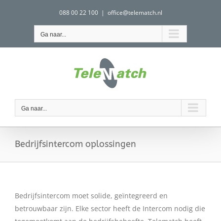
Ga
088 00 22 100
|
office@telematch.nl
naar
inhoud
Ga naar...
Ga naar...
Bedrijfsintercom oplossingen
Bedrijfsintercom moet solide, geïntegreerd en
betrouwbaar zijn. Elke sector heeft de Intercom nodig die