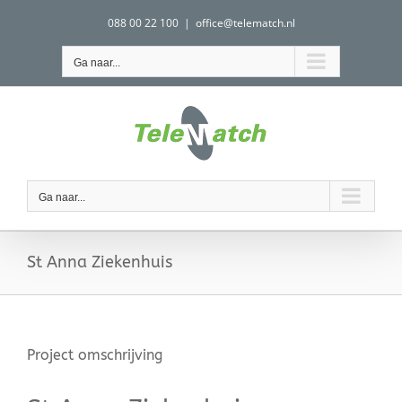
Ga
088 00 22 100
|
office@telematch.nl
naar
inhoud
Ga naar...
Ga naar...
St Anna Ziekenhuis
Project omschrijving