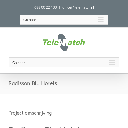
Ga
088 00 22 100
|
office@telematch.nl
naar
inhoud
Ga naar...
Ga naar...
Radisson Blu Hotels
Project omschrijving