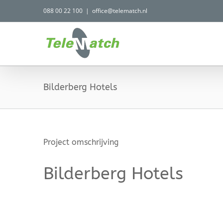
Ga
088 00 22 100
|
office@telematch.nl
naar
inhoud
Bilderberg Hotels
Project omschrijving
Bilderberg Hotels